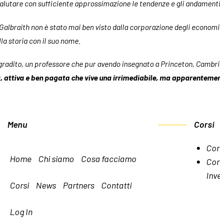
di valutare con sufficiente approssimazione le tendenze e gli andament
albraith non è stato mai ben visto dalla corporazione degli economis
a storia con il suo nome.
 gradito, un professore che pur avendo insegnato a Princeton, Camb
 attiva e ben pagata che vive una irrimediabile, ma apparentemen
Menu
Corsi
Cor
Home
Chi siamo
Cosa facciamo
Cor
Inve
Corsi
News
Partners
Contatti
Log In