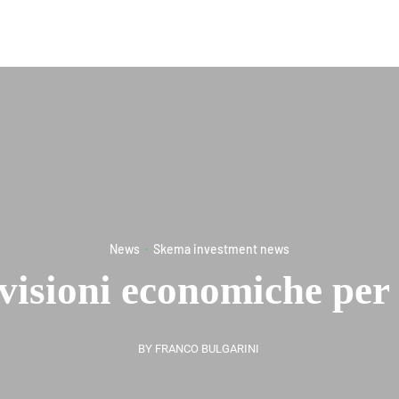
e
Chi siamo
Cosa facciamo
Corsi
News
News
·
Skema investment news
visioni economiche per 
BY FRANCO BULGARINI